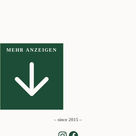
Wir alle haben Erinnerungen, die unsere Seele zum Lachen bringen.
Wir kaufen uns ständig Dinge, die uns für einen Bruchteil unseres
Lebens „Freude“ bereiten und dann irgendwann ersetzt werden oder
keine Beachtung mehr von uns erhalten. Was für immer wertvoll
bleibt, sind unsere Erinnerungen.
Und umso älter wir werden, umso
mehr Wert erhalten diese für uns. Sie zeigen uns, dass wir
MEHR ANZEIGEN
wirklich gelebt, geliebt und gelacht haben.
Denn die Welt um uns
herum verändert sich ständig und unsere Emotionen haften an unserer
Vergangenheit.
Persönliche Fotos berühren unser Herz. Und das
nicht nur für wenige Jahre, sondern als Erbstücke für die
Ewigkeit.
Lasst uns unsere Zeit und unser Geld nicht mit unnötigen Dingen
verschwenden, die uns nur kurzfristige Freude ins Leben bringen.
Lasst uns etwas ganz Besonderes mit unseren wilden, kostenbaren und
– since 2015 –
einzigartigen Leben anfangen.
Das Leben zu einer Geschichte
Instagram
Facebook
werden lassen, wovon wir im Alter noch mit glänzenden Augen