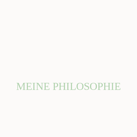
MEINE PHILOSOPHIE
Ich sehe in jedem Produkt und in jeder Dienstleistung die wertvollen
Menschen dahinter und den Wert, den sie mir damit geben.
Genau das
möchte ich auch mit meiner Dienstleistung geben. Langfristige
Freude eurer wertvollen, einzigartigen und wilden Geschichten!
🙂
Ich spüre den Wert meiner Arbeit fürs Leben und das erfüllt mich.