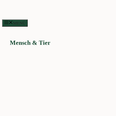
Zum
Inhalt
springen
MENÜ
Mensch & Tier